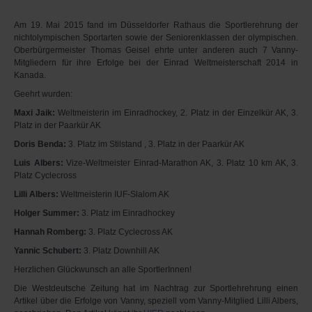
Am 19. Mai 2015 fand im Düsseldorfer Rathaus die Sportlerehrung der
nichtolympischen Sportarten sowie der Seniorenklassen der olympischen.
Oberbürgermeister Thomas Geisel ehrte unter anderen auch 7 Vanny-
Mitgliedern für ihre Erfolge bei der Einrad Weltmeisterschaft 2014 in
Kanada.
Geehrt wurden:
Maxi Jaik:
Weltmeisterin im Einradhockey, 2. Platz in der Einzelkür AK, 3.
Platz in der Paarkür AK
Doris Benda:
3. Platz im Stilstand , 3. Platz in der Paarkür AK
Luis Albers:
Vize-Weltmeister Einrad-Marathon AK, 3. Platz 10 km AK, 3.
Platz Cyclecross
Lilli Albers:
Weltmeisterin IUF-Slalom AK
Holger Summer:
3. Platz im Einradhockey
Hannah Romberg:
3. Platz Cyclecross AK
Yannic Schubert:
3. Platz Downhill AK
Herzlichen Glückwunsch an alle SportlerInnen!
Die Westdeutsche Zeitung hat im Nachtrag zur Sportlehrehrung einen
Artikel über die Erfolge von Vanny, speziell vom Vanny-Mitglied Lilli Albers,