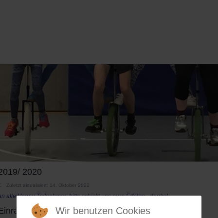
2019/ 2020
Zuletzt aktualisiert: 14. Oktober 2022
an alle Vanny-Teilnehmer: bitte schickt uns eure Erfolge - danke!
Wir benutzen Cookies
Einradhockey-Liga 2018/19