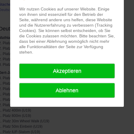
Stachelbären
Wir nutzen Cookies auf unserer Website. Einige
Deutscher Vizemeister
von ihnen sind essenziell für den Betrieb der
Seite, während andere uns helfen, diese Website
und die Nutzererfahrung zu verbessern (Tracking
Deutsche Meisterschaft in Illertissen 2019
Cookies). Sie können selbst entscheiden, ob Sie
die Cookies zulassen möchten. Bitte beachten Sie,
Mathias Bracke
dass bei einer Ablehnung womöglich nicht mehr
2. Platz Einbein (U17)
alle Funktionalitäten der Seite zur Verfügung
2. Platz (U17) und Vizejuniorenmeister 400m
stehen.
1. Platz (U17) und Vizejuniorenmeister IUF Slalom
2. Platz (U17) und Vizejuniorenmeister 800m
3. Platz Staffel (mit Gert-Jan, Finn und Felix)
Akzeptieren
Gert-Jan De Vleeschouwer
3. Platz 100m
1. Platz 400m
2. Platz 800m
Ablehnen
1. Platz 50m Einbein
1. Platz IUF-Slalom
2. Platz 100m (U19)
1. Platz 400m (U19)
1. Platz 800m (U19)
1. Platz 30m Wheel Walk (U19)
1. Platz 50m Einbein (U19)
1. Platz IUF-Slalom (U19)