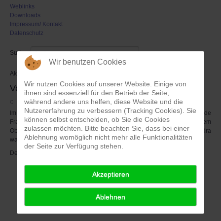
Weblinks
Downloads
Impressum/ Kontakt
Datenschutz
Suchen
Wir benutzen Cookies
Aktuell sind 13 Gäste und keine Mitglieder online
Wir nutzen Cookies auf unserer Website. Einige von
Vanny bei CenterTV
ihnen sind essenziell für den Betrieb der Seite,
während andere uns helfen, diese Website und die
Zuletzt aktualisiert: 02. Juli 2017
Nutzererfahrung zu verbessern (Tracking Cookies). Sie
Im Vorfeld zu unserem Vanny-Auftritt beim Rahmenprogramm der Tour de
können selbst entscheiden, ob Sie die Cookies
France fand am 19.06.2017 eine Pressekonferenz mit dem
zulassen möchten. Bitte beachten Sie, dass bei einer
Oberbürgermeister vor dem Landtag in Düsseldorf statt. Paula und Sandra
Ablehnung womöglich nicht mehr alle Funktionalitäten
waren vor Ort und sind in einem kleinen Beitrag bei CenterTV zu sehen.
der Seite zur Verfügung stehen.
Den Beitrag findet ihr
hier.
Akzeptieren
Ablehnen