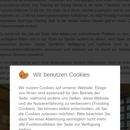
arbeitest du an verschiedenen Positionen und Übergängen, eine dritte Person spo
ausprobieren könnt. Das Training am Freitag Abend in der Halle Citadellstr. 2b sta
Training endet um 21:00 Uhr. Die Halle ist in dieser Zeit frei zugänglich und du kan
beginnen um 17:45 mit einem gemeinsamen Aufwärmen. Es folgt freiwillig Handstan
begleitetes AcroYoga Training statt. In der letzten halben Stunde gibt es einen
Entspannungstechniken.
Du lernst mit der Zeit als Base eine starke und aufmerksame Plattform zu sein;
Leichtigkeit finden und in der Rolle als Spotter achtest du darauf, dass Base u
eintauchen können. Neben sportlicher Betätigung und Euphorie wirst du
Kommunikationsfähigkeiten verbessern und erfahren, wie du durch die Gemei
eigenen Grenzen erweiterst.
Im AcroYoga bist du auch ohne Vorkenntnisse herzlich Willkommen. Auch für Anfän
Mit der Zeit baust du Kraft und Beweglichkeit auf und du wirst schon bald erste Erfo
sein und die Halle lediglich zum Üben oder zum Kennenlernen anderer AcroYogis
Wir benutzen Cookies
und gern gesehen. Play Safe and Enjoy the Jam.
Wir nutzen Cookies auf unserer Website. Einige
von ihnen sind essenziell für den Betrieb der
Seite, während andere uns helfen, diese Website
und die Nutzererfahrung zu verbessern (Tracking
Cookies). Sie können selbst entscheiden, ob Sie
die Cookies zulassen möchten. Bitte beachten Sie,
dass bei einer Ablehnung womöglich nicht mehr
alle Funktionalitäten der Seite zur Verfügung
stehen.