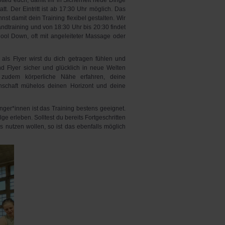
tted euch, damit ihr in Sicherheit neue Dinge
tt. Der Eintritt ist ab 17:30 Uhr möglich. Das
nst damit dein Training flexibel gestalten. Wir
dtraining und von 18:30 Uhr bis 20:30 findet
 Cool Down, oft mit angeleiteter Massage oder
 als Flyer wirst du dich getragen fühlen und
nd Flyer sicher und glücklich in neue Welten
 zudem körperliche Nähe erfahren, deine
nschaft mühelos deinen Horizont und deine
ger*innen ist das Training bestens geeignet.
lge erleben. Solltest du bereits Fortgeschritten
 nutzen wollen, so ist das ebenfalls möglich