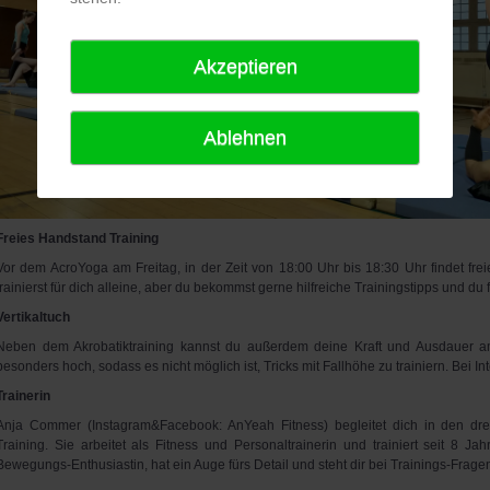
Akzeptieren
Ablehnen
Freies Handstand Training
Vor dem AcroYoga am Freitag, in der Zeit von 18:00 Uhr bis 18:30 Uhr findet fre
trainierst für dich alleine, aber du bekommst gerne hilfreiche Trainingstipps und du
Vertikaltuch
Neben dem Akrobatiktraining kannst du außerdem deine Kraft und Ausdauer am V
besonders hoch, sodass es nicht möglich ist, Tricks mit Fallhöhe zu trainiern. Bei In
Trainerin
Anja Commer (Instagram&Facebook: AnYeah Fitness) begleitet dich in den dre
Training. Sie arbeitet als Fitness und Personaltrainerin und trainiert seit 8 Ja
Bewegungs-Enthusiastin, hat ein Auge fürs Detail und steht dir bei Trainings-Frage