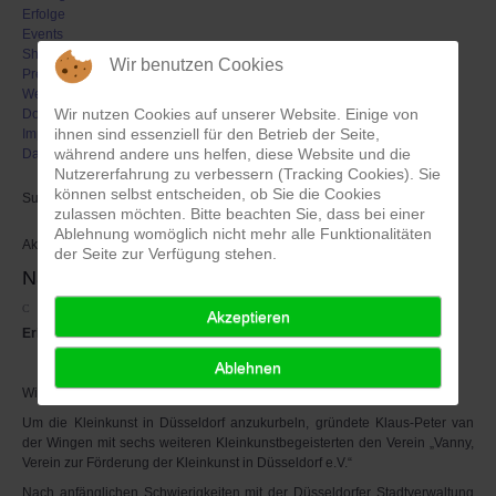
Erfolge
Events
Shop
Wir benutzen Cookies
Presse
Weblinks
Wir nutzen Cookies auf unserer Website. Einige von
Downloads
ihnen sind essenziell für den Betrieb der Seite,
Impressum/ Kontakt
während andere uns helfen, diese Website und die
Datenschutz
Nutzererfahrung zu verbessern (Tracking Cookies). Sie
können selbst entscheiden, ob Sie die Cookies
Suchen
zulassen möchten. Bitte beachten Sie, dass bei einer
Ablehnung womöglich nicht mehr alle Funktionalitäten
Aktuell sind 239 Gäste und keine Mitglieder online
der Seite zur Verfügung stehen.
Namensfindung
Zuletzt aktualisiert: 05. Dezember 2016
Akzeptieren
Erinnerungen des Vereinsgründers Klaus-Peter van der Wingen
Ablehnen
Wie der Name Vanny zustande kam:
Um die Kleinkunst in Düsseldorf anzukurbeln, gründete Klaus-Peter van
der Wingen mit sechs weiteren Kleinkunstbegeisterten den Verein „Vanny,
Verein zur Förderung der Kleinkunst in Düsseldorf e.V.“
Nach anfänglichen Schwierigkeiten mit der Düsseldorfer Stadtverwaltung